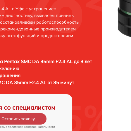
4 AL в Уфе с устранением
м диагностику, выявляем причины
восстанавливаем работоспособность
и рекомендованные производителем
рку всех функций и предоставляем
а Pentax SMC DA 35mm F2.4 AL до 3 лет
 желанию
бращения
MC DA 35mm F2.4 AL от 35 минут
я со специалистом
Оставить заявку
есь c
политикой конфиденциальности