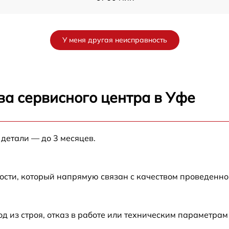
от 60 мин
У меня другая неисправность
от 60 мин
AL
от 60 мин
ва сервисного центра в Уфе
от 60 мин
 детали — до 3 месяцев.
от 60 мин
от 60 мин
ости, который напрямую связан с качеством проведенн
mm
от 60 мин
из строя, отказ в работе или техническим параметрам
от 60 мин