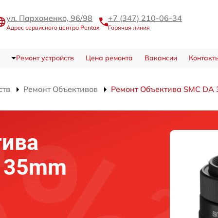
ул. Пархоменко, 96/98
+7 (347) 210-06-34
Адрес сервисного центра Pentax
Горячая линия
Ремонт устройств
Цена ремонта
Вакансии
Контакт
ств
Ремонт Объективов
Ремонт Объектива SMC DA 
тива
A 35mm