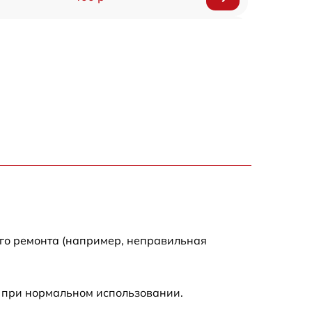
800 р
1500 р
1300 р
400 р
750 р
400 р
ого ремонта (например, неправильная
1100 р
 при нормальном использовании.
1200 р