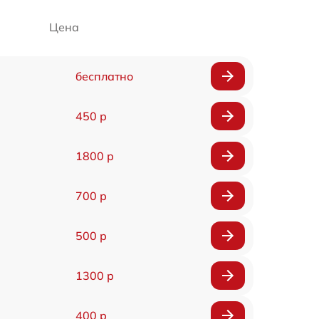
Цена
бесплатно
450 р
1800 р
700 р
500 р
1300 р
400 р