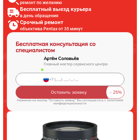
ремонт по желанию
Бесплатный выезд курьера
в день обращения
Срочный ремонт
объектива Pentax от 35 минут
Бесплатная консультация со
специалистом
Артём Соловьёв
Главный мастер сервисного центра
Оставить заявку
Нажимая на кнопку "Оставить заявку" Вы соглашаетесь c
политикой
конфиденциальности