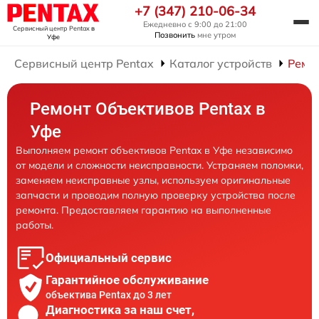
+7 (347) 210-06-34
Ежедневно с 9:00 до 21:00
Сервисный центр Pentax
в
Позвонить
мне утром
Уфе
Сервисный центр Pentax
Каталог устройств
Ремо
Ремонт Объективов Pentax в
Уфе
Выполняем ремонт объективов Pentax в Уфе независимо
от модели и сложности неисправности. Устраняем поломки,
заменяем неисправные узлы, используем оригинальные
запчасти и проводим полную проверку устройства после
ремонта. Предоставляем гарантию на выполненные
работы.
Официальный сервис
Гарантийное обслуживание
объектива Pentax до 3 лет
Диагностика за наш счет,