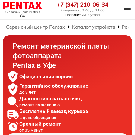
+7 (347) 210-06-34
Ежедневно с 9:00 до 21:00
Сервисный центр Pentax
в
Позвонить
мне утром
Уфе
Сервисный центр Pentax
Каталог устройств
Ремо
Ремонт материнской платы
фотоаппарата
Pentax в Уфе
Официальный сервис
Гарантийное обслуживание
до 3 лет
Диагностика за наш счет,
ремонт по желанию
Бесплатный выезд курьера
в день обращения
Срочный ремонт
от 35 минут